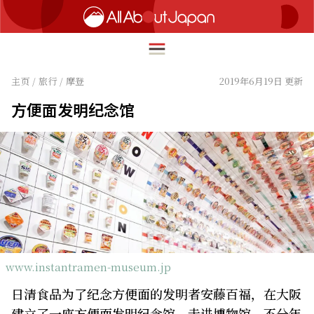
主页
/
旅行
/
摩登
2019年6月19日 更新
方便面发明纪念馆
English
HOME
简体中文
旅行
繁體中文
美食
ภาษาไทย
文化
한국어
热点
日本語
www.instantramen-museum.jp
生活
日清食品为了纪念方便面的发明者安藤百福，在大阪
建立了一座方便面发明纪念馆，走进博物馆，不分年