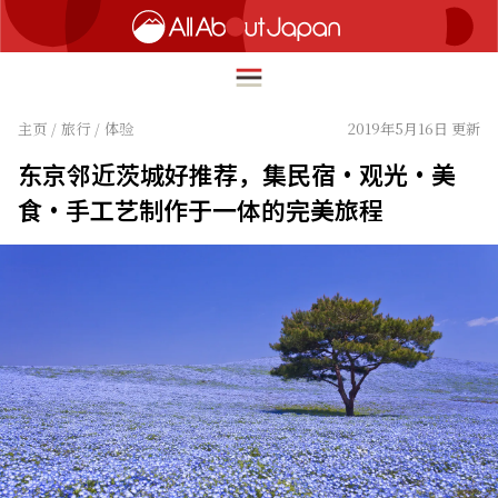
主页
/
旅行
/
体验
2019年5月16日 更新
东京邻近茨城好推荐，集民宿・观光・美
English
食・手工艺制作于一体的完美旅程
HOME
简体中文
旅行
繁體中文
美食
ภาษาไทย
文化
한국어
热点
日本語
生活