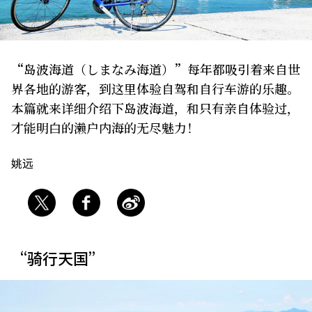
关于我们
网站政策
“岛波海道（しまなみ海道）”每年都吸引着来自世
界各地的游客，到这里体验自驾和自行车游的乐趣。
本篇就来详细介绍下岛波海道，和只有亲自体验过，
才能明白的濑户内海的无尽魅力！
姚远
“骑行天国”