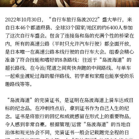
2022年10月30日，“自行车旅行岛波2022”盛大举行，来
自日本46个都道府县、全球33个国家/地区的约6400人参加
了这次自行车盛会。包含了连接岛和岛的充满个性的桥梁在
内，所有的高速公路（平时只允许汽车行驶）都全面开放，
是日本唯一在高速公路本线行驶的自行车大会。组委会精心
准备了符合技能和嗜好的8条路线：往返于“岛波海道”的
超长路线、在今治/尾道之间爽快奔跑的中间路线、与单车
一起乘坐渡轮过海的船伴路线、初学者和家庭也能享受的乐
趣路线等等。
“岛波海道”的完骑证书，是证明在岛波海道上骑车达成目
标的纪念品。在冲刺终点后，拿到证书作为自己人生的纪
念。证书是将旅行的回忆和成就感留在形式上的重要物品，
令人感到非常自豪。根据管理/运营“岛波海道”的当地自
治体和观光协会不同，完骑证书一般会记载跑完全程的日