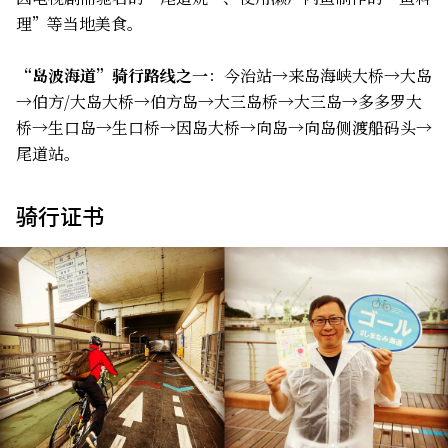
理”等当地美食。
“岛波海道”骑行路线之一
：今治站→来岛海峡大桥→大岛
→伯方/大岛大桥→伯方岛→大三岛桥→大三岛→多多罗大
桥→生口岛→生口桥→因岛大桥→向岛→向岛侧渡船码头→
尾道站。
骑行证书