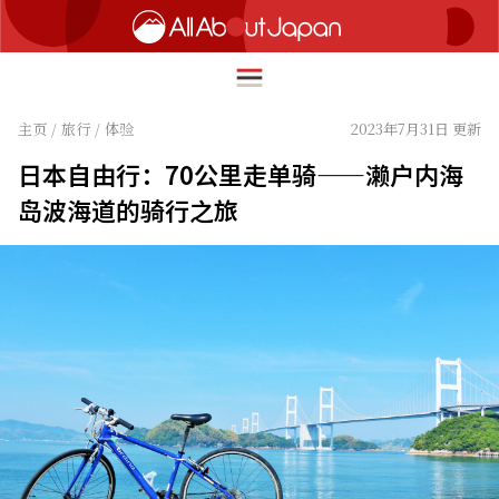
主页
/
旅行
/
体验
2023年7月31日 更新
日本自由行：70公里走单骑——濑户内海
English
岛波海道的骑行之旅
HOME
简体中文
旅行
繁體中文
美食
ภาษาไทย
文化
한국어
热点
日本語
生活