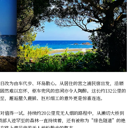
日改为由车代步、环岛散心。从居住的宫之浦民宿出发，沿顺
固然难以忘怀，驱车兜风的悠闲亦令人陶醉。这长约132公里的
至，邂逅屋久鹿猴、巨杉细工的意外更是惊喜连连。
对值得一试。持续约20公里荒无人烟的路程中，从濑切大桥到
顶部人迹罕至的森林一直持续着，还有被称为“绿色隧道”的绝
在路上常见旁若无人放松散步的憨态。