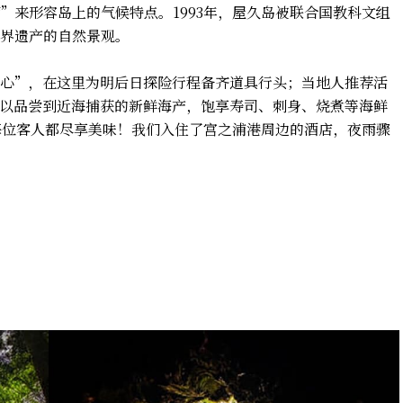
”来形容岛上的气候特点。1993年，屋久岛被联合国教科文组
界遗产的自然景观。
心”，在这里为明后日探险行程备齐道具行头；当地人推荐活
以品尝到近海捕获的新鲜海产，饱享寿司、刺身、烧煮等海鲜
每位客人都尽享美味！我们入住了宫之浦港周边的酒店，夜雨骤