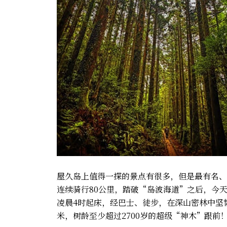
屋久岛上值得一探的景点有很多，但是最有名、
连续骑行80公里，踏破“岛波海道”之后，今
凌晨4时起床，经巴士、徒步，在深山密林中坚韧不
米，树龄至少超过2700岁的超级“神木”跟前