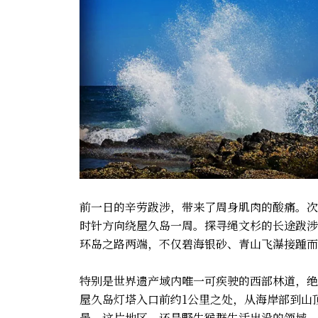
前一日的辛劳跋涉，带来了周身肌肉的酸痛。次
时针方向绕屋久岛一周。探寻绳文杉的长途跋涉
环岛之路两端，不仅碧海银砂、青山飞瀑接踵而
特别是世界遗产域内唯一可疾驶的西部林道，绝
屋久岛灯塔入口前约1公里之处，从海岸部到山
景。这片地区，还是野生猴群生活出没的领域，