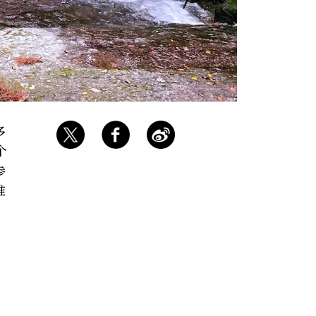
多
个
参
难