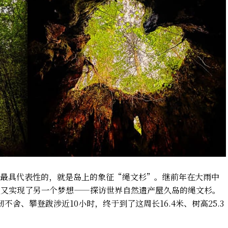
最具代表性的，就是岛上的象征“绳文杉”。继前年在大雨中
天又实现了另一个梦想——探访世界自然遗产屋久岛的绳文杉。
舍、攀登跋涉近10小时，终于到了这周长16.4米、树高25.3
！