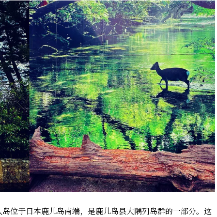
。屋久岛位于日本鹿儿岛南端，是鹿儿岛县大隅列岛群的一部分。这